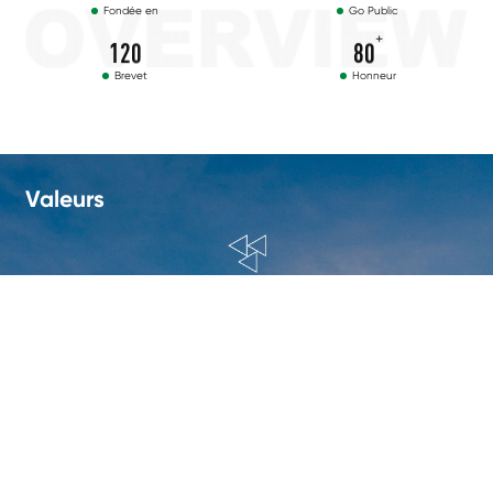
Fondée en
Go Public
+
1
2
0
8
0
Brevet
Honneur
Valeurs
Système de valeurs
Partagez des bénéfices, poursuivez ensemble la vie écologique.
Mention
Concentrez-vous sur la protection de l’environnement, créez une vie
meilleure.