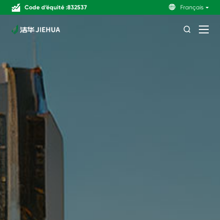
Code d’équité :832537

Français
