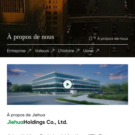
À propos de nous
À propos de nous

Entreprise
Valeurs
L'histoire
Usine




À propos de Jiehua
Jiehua
Holdings Co., Ltd.