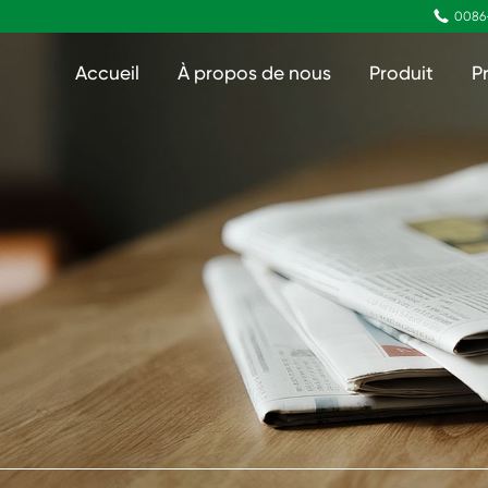

0086
Accueil
À propos de nous
Produit
P