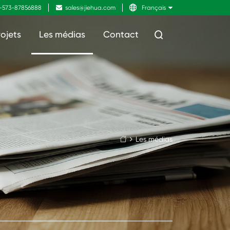
-573-87856888

sales@jiehua.com

Français
rojets
Les médias
Contact

Les médias
